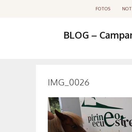
Saltar
FOTOS
NOT
al
contenido
BLOG – Campame
IMG_0026