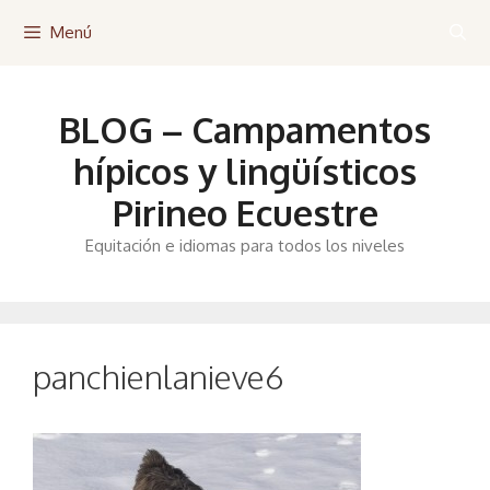
Saltar
Menú
al
contenido
BLOG – Campamentos
hípicos y lingüísticos
Pirineo Ecuestre
Equitación e idiomas para todos los niveles
panchienlanieve6