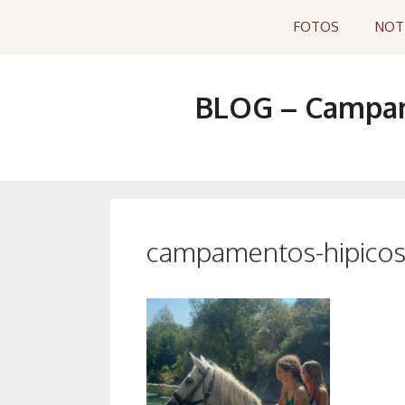
Saltar
FOTOS
NOT
al
contenido
BLOG – Campame
campamentos-hipicos