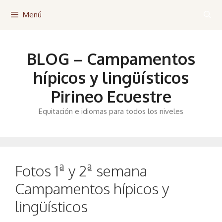
Saltar
Menú
al
contenido
BLOG – Campamentos
hípicos y lingüísticos
Pirineo Ecuestre
Equitación e idiomas para todos los niveles
Fotos 1ª y 2ª semana
Campamentos hípicos y
lingüísticos