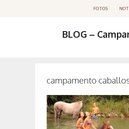
Saltar
FOTOS
NOT
al
contenido
BLOG – Campame
campamento caballos 