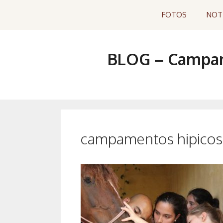
Saltar
FOTOS
NOT
al
contenido
BLOG – Campame
campamentos hipicos 