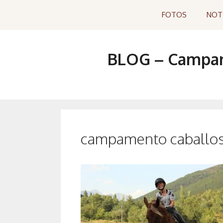
Saltar
FOTOS
NOT
al
contenido
BLOG – Campame
campamento caballos 