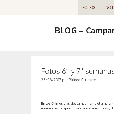
Saltar
FOTOS
NOT
al
contenido
BLOG – Campame
Fotos 6ª y 7ª seman
25/08/2017
por
Pirineo Ecuestre
En los últimos días del campamento el ambien
momentos de aprendizaje, amistades, risas y d