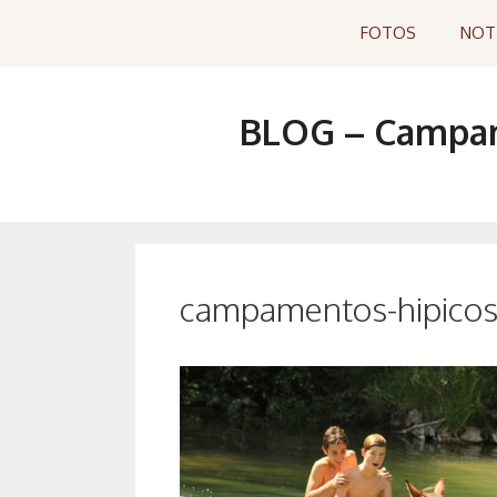
Saltar
FOTOS
NOT
al
contenido
BLOG – Campame
campamentos-hipicos-