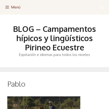
Saltar
Menú
al
contenido
BLOG – Campamentos
hípicos y lingüísticos
Pirineo Ecuestre
Equitación e idiomas para todos los niveles
Pablo