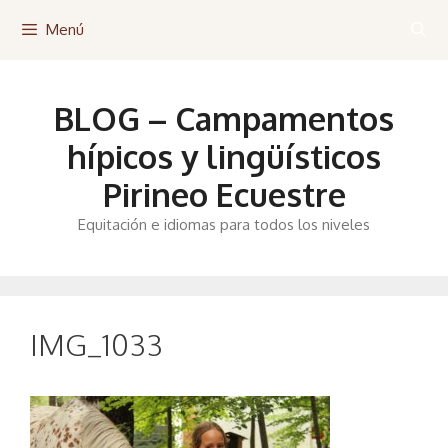
Saltar
Menú
al
contenido
BLOG – Campamentos
hípicos y lingüísticos
Pirineo Ecuestre
Equitación e idiomas para todos los niveles
IMG_1033